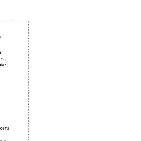
р
а
ru,
каз,
 сети
ого