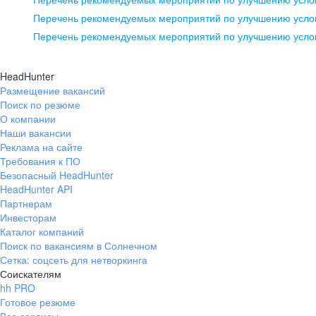
pr@ural.hh.ru
Перечень рекомендуемых мероприятий по улучшению услов
Перечень рекомендуемых мероприятий по улучшению усло
Новосибирск
ул. Большевистская, д. 35,
HeadHunter
помещение 21
Размещение вакансий
Поиск по резюме
+7 383 207-94-64
О компании
pr@nsk.hh.ru
Наши вакансии
Реклама на сайте
Требования к ПО
Безопасный HeadHunter
HeadHunter API
Партнерам
Инвесторам
Каталог компаний
Поиск по вакансиям в Солнечном
Сетка: соцсеть для нетворкинга
Соискателям
hh PRO
Готовое резюме