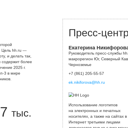
Пресс-цент
оторой
Екатерина Никифоров
 Цель hh.ru —
Руководитель пресс-службы hh.
у, и делать так,
макрорегион Юг, Северный Кав
и содержит более
Черноземье
чение 2025 г.
оп-3 в мире
+7 (861) 205-55-57
ников.
ek.nikiforova@hh.ru
Использование логотипов
7
тыс.
на электронных и печатных
носителях, а также на сайтах в
Интернет третьими лицами
допускается только с письменн