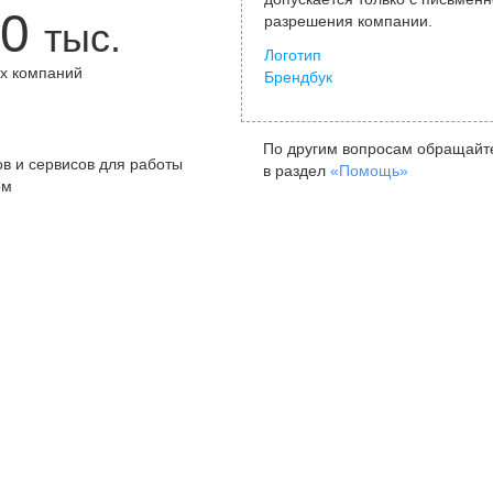
0
разрешения компании.
тыс.
Логотип
х компаний
Брендбук
+
По другим вопросам обращайт
в и сервисов для работы
в раздел
«Помощь»
ом
Санкт-Петербург
Я
ул. Жуковского, д. 19, особняк
ул