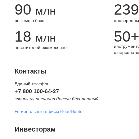
90
239
млн
резюме в базе
проверенны
18
50
млн
инструменто
посетителей ежемесячно
с персонал
Контакты
Единый телефон
+7 800 100-64-27
звонок из регионов России бесплатный
Региональные офисы HeadHunter
Москва
Инвесторам
внутригородская территория