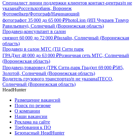
Специалист линии поддержки клиентов контакт-центра
з/п не
указана
Россельхозбанк, Воронеж
Фотомейкер/Фотограф/Начинающий
фотограф
от
35 000
до
65 000
₽
PhotoLion (ИП Чукраев Тимур
Равильевич), Солнечный (Воронежская область)
Продавец-консультант в салон
связи
от
60 000
до
72 000
₽
билайн, Солнечный (Воронежская
область)
Продавец в салон МТС (ТЦ Сити парк
ГРАД)
от
48 000
до
63 000
₽
Розничная сеть МТС, Солнечный
(Воронежская область)
Продавец-товаровед (ТРК Сити-парк Град)
от
69 000
₽
585,
Золотой, Солнечный (Воронежская область)
Водитель грузового транспорта
з/п не указана
ITECO,
Солнечный (Воронежская область)
HeadHunter
Размещение вакансий
Поиск по резюме
О компании
Наши вакансии
Реклама на сайте
Требования к ПО
Безопасный HeadHunter