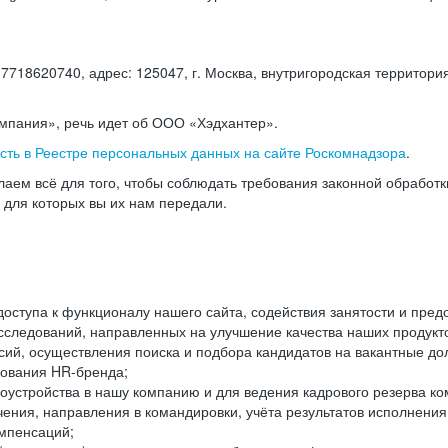
18620740, адрес: 125047, г. Москва, внутригородская территория
омпания», речь идет об ООО «Хэдхантер».
есть в Реестре персональных данных на сайте Роскомнадзора
.
аем всё для того, чтобы соблюдать требования законной обработ
, для которых вы их нам передали.
ступа к функционалу нашего сайта, содействия занятости и пред
следований, направленных на улучшение качества наших продуктов
ий, осуществления поиска и подбора кандидатов на вакантные дол
ования HR-бренда;
оустройства в нашу компанию и для ведения кадрового резерва ко
чения, направления в командировки, учёта результатов исполнени
омпенсаций;