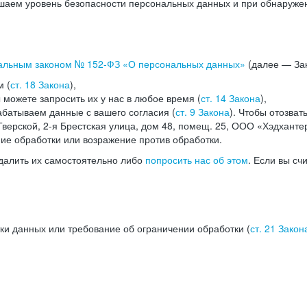
аем уровень безопасности персональных данных и при обнаружени
альным законом №
152-ФЗ
«О персональных данных»
(далее — Зак
м (
ст. 18 Закона
),
можете запросить их у нас в любое время (
ст. 14 Закона
),
абатываем данные с вашего согласия (
ст. 9 Закона
). Чтобы отозват
верской, 2-я Брестская улица, дом 48, помещ. 25, ООО «Хэдханте
ние обработки или возражение против обработки.
далить их самостоятельно либо
попросить нас об этом
. Если вы сч
ки данных или требование об ограничении обработки (
ст. 21 Закон