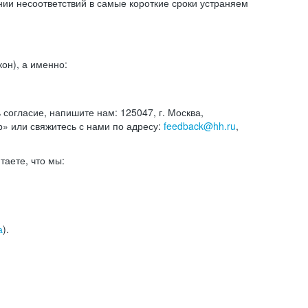
и несоответствий в самые короткие сроки устраняем
он), а именно:
ь согласие, напишите нам: 125047, г. Москва,
р» или свяжитесь с нами по адресу:
feedback@hh.ru
,
итаете, что мы:
а
).