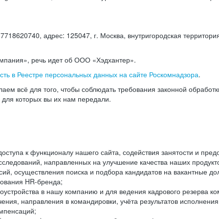
18620740, адрес: 125047, г. Москва, внутригородская территория
омпания», речь идет об ООО «Хэдхантер».
есть в Реестре персональных данных на сайте Роскомнадзора
.
аем всё для того, чтобы соблюдать требования законной обработ
, для которых вы их нам передали.
ступа к функционалу нашего сайта, содействия занятости и пред
следований, направленных на улучшение качества наших продуктов
ий, осуществления поиска и подбора кандидатов на вакантные дол
ования HR-бренда;
оустройства в нашу компанию и для ведения кадрового резерва ко
чения, направления в командировки, учёта результатов исполнени
омпенсаций;