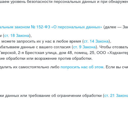
аем уровень безопасности персональных данных и при обнаружени
альным законом №
152-ФЗ
«О персональных данных»
(далее — Зак
м (
ст. 18 Закона
),
можете запросить их у нас в любое время (
ст. 14 Закона
),
абатываем данные с вашего согласия (
ст. 9 Закона
). Чтобы отозват
верской, 2-я Брестская улица, дом 48, помещ. 25, ООО «Хэдханте
ние обработки или возражение против обработки.
далить их самостоятельно либо
попросить нас об этом
. Если вы сч
ки данных или требование об ограничении обработки (
ст. 21 Закон