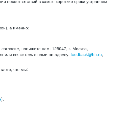
и несоответствий в самые короткие сроки устраняем
он), а именно:
ь согласие, напишите нам: 125047, г. Москва,
р» или свяжитесь с нами по адресу:
feedback@hh.ru
,
итаете, что мы:
а
).