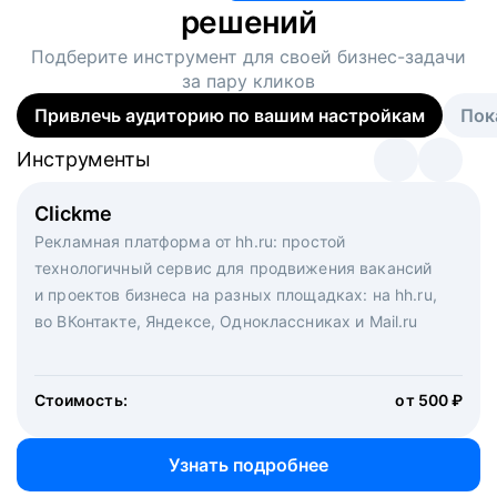
решений
Подберите инструмент для своей
бизнес-задачи
за пару кликов
Привлечь аудиторию по вашим настройкам
Пок
Инструменты
Инструменты
Инструменты
Виртуальный рекрутер
Clickme
Вакансия дня
Массовый подбор под ключ. Решите, сколько
Рекламная платформа от hh.ru: простой
Рекламный формат для вакансий на главной странице
кандидатов и когда вам нужно, и за дело возьмутся
технологичный сервис для продвижения вакансий
hh.ru. Увеличивает количество откликов
маркетологи, рекрутеры и проектные менеджеры
и проектов бизнеса на разных площадках: на hh.ru,
hh.ru с целым набором digital-инструментов
во ВКонтакте, Яндексе, Одноклассниках и Mail.ru
Стоимость:
от 200 000 ₽
Узнать подробнее
Стоимость:
от 500 ₽
Узнать подробнее
Узнать подробнее