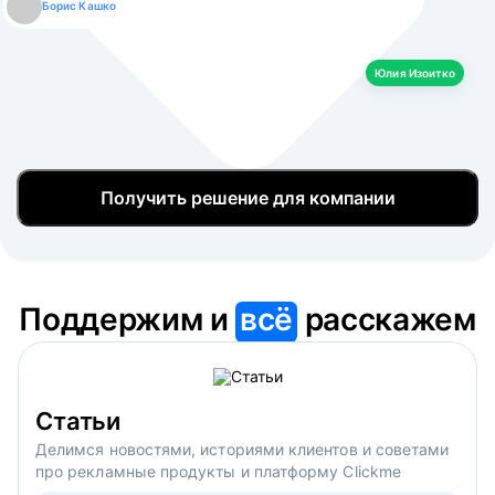
Борис Кашко
Юлия Изоитко
Александр Кулагин
Даниил Макаров
Екатерина Лазаренко
Юлия Изоитко
Получить решение для компании
Поддержим и
всё
расскажем
Статьи
Делимся новостями, историями клиентов и советами
про рекламные продукты и платформу Clickme