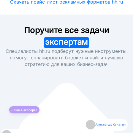
Скачать прайс-лист рекламных форматов hh.ru
Поручите все задачи
экспертам
Специалисты hh.ru подберут нужные инструменты,
помогут спланировать бюджет и найти лучшую
стратегию для ваших
бизнес-задач
+ ещё
4
эксперта
Екатерина Лазаренко
Александр Кулагин
Даниил Макаров
Борис Кашко
Юлия Изоитко