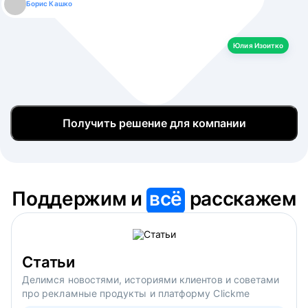
Борис Кашко
Юлия Изоитко
Александр Кулагин
Даниил Макаров
Екатерина Лазаренко
Юлия Изоитко
Получить решение для компании
Поддержим и
всё
расскажем
Статьи
Делимся новостями, историями клиентов и советами
про рекламные продукты и платформу Clickme