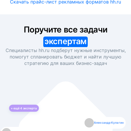
Скачать прайс-лист рекламных форматов hh.ru
Поручите все задачи
экспертам
Специалисты hh.ru подберут нужные инструменты,
помогут спланировать бюджет и найти лучшую
стратегию для ваших
бизнес-задач
+ ещё
4
эксперта
Екатерина Лазаренко
Александр Кулагин
Даниил Макаров
Борис Кашко
Юлия Изоитко