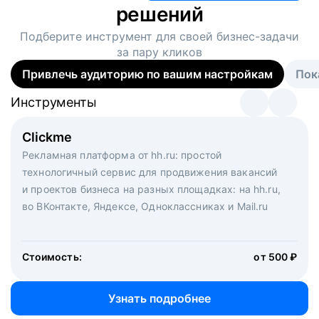
решений
Подберите инструмент для своей
бизнес-задачи
за пару кликов
Привлечь аудиторию по вашим настройкам
Пок
Инструменты
Инструменты
Инструменты
Виртуальный рекрутер
Clickme
Вакансия дня
Массовый подбор под ключ. Решите, сколько
Рекламная платформа от hh.ru: простой
Рекламный формат для вакансий на главной странице
кандидатов и когда вам нужно, и за дело возьмутся
технологичный сервис для продвижения вакансий
hh.ru. Увеличивает количество откликов
маркетологи, рекрутеры и проектные менеджеры
и проектов бизнеса на разных площадках: на hh.ru,
hh.ru с целым набором digital-инструментов
во ВКонтакте, Яндексе, Одноклассниках и Mail.ru
Стоимость:
от 200 000 ₽
Узнать подробнее
Стоимость:
от 500 ₽
Узнать подробнее
Узнать подробнее