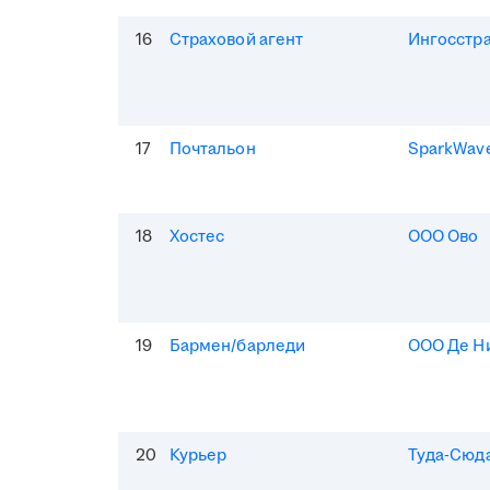
16
Страховой агент
Ингосстр
17
Почтальон
SparkWav
18
Хостес
ООО Ово
19
Бармен/барледи
ООО Де Н
20
Курьер
Туда-Сюд