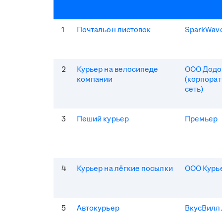
1
Почтальон листовок
SparkWav
2
Курьер на велосипеде
ООО Додо
компании
(корпорат
сеть)
3
Пеший курьер
Премьер
4
Курьер на лёгкие посылки
ООО Курь
5
Автокурьер
ВкусВилл.