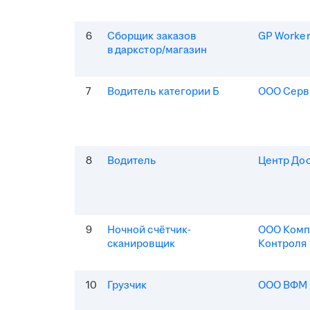
6
Сборщик заказов
GP Worke
в даркстор/магазин
7
Водитель категории Б
ООО Серв
8
Водитель
Центр До
9
Ночной счётчик-
ООО Комп
сканировщик
Контроля
10
Грузчик
ООО ВФМ 