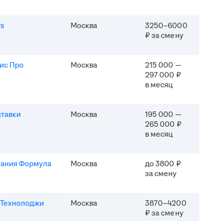
rs
Москва
3250–6000
₽ за смену
ис Про
Москва
215 000 —
297 000 ₽
в месяц
ставки
Москва
195 000 —
265 000 ₽
в месяц
ания Формула
Москва
до 3800 ₽
за смену
Технолоджи
Москва
3870–4200
₽ за смену