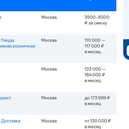
e
Москва
3500–8300
₽ за смену
 Пицца
Москва
110 000 —
ивная розничная
117 000 ₽
в месяц
Москва
123 000 —
184 000 ₽
в месяц
ерист
Москва
до 173 989 ₽
в месяц
 Доставка
Москва
от 130 000 ₽
в месяц