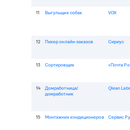
11
Выгульщик собак
VOX
12
Пикер онлайн-заказов
Сириус
13
Сортировщик
«Почта Ро
14
Домработница/
Qlean Lab
домработник
15
Монтажник кондиционеров
Сервис Р