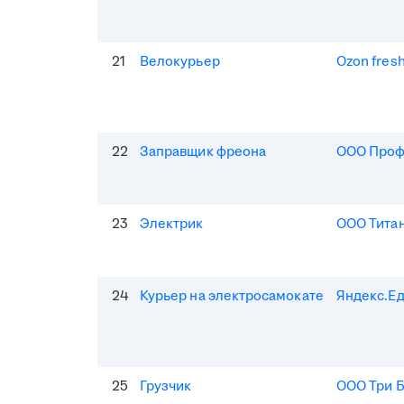
21
Велокурьер
Ozon fres
22
Заправщик фреона
ООО Про
23
Электрик
ООО Тита
24
Курьер на электросамокате
Яндекс.Е
25
Грузчик
ООО Три 