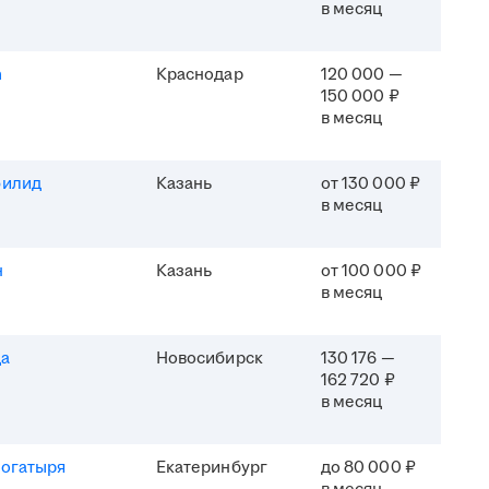
в месяц
h
Краснодар
120 000 —
150 000 ₽
в месяц
филид
Казань
от 130 000 ₽
в месяц
н
Казань
от 100 000 ₽
в месяц
да
Новосибирск
130 176 —
162 720 ₽
в месяц
Богатыря
Екатеринбург
до 80 000 ₽