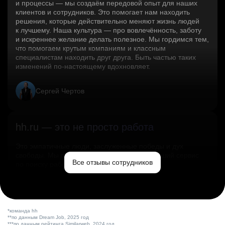
и процессы — мы создаём передовой опыт для наших
клиентов и сотрудников. Это помогает нам находить
решения, которые действительно меняют жизнь людей
к лучшему. Наша культура — про вовлечённость, заботу
и искреннее желание делать полезное. Мы гордимся тем,
что помогаем крутым компаниям и классным
специалистам находить друг друга. Быть частью таких
изменений по‑настоящему вдохновляет.
Сергей Чертов
hh.ru — это не просто работа
Это эмпатичные люди, заслуженные победы и дух
свободы. Мы помогаем миру и создаём лучший сервис
Все отзывы сотрудников
по поиску работы в стране.
Ольга Емельянова
*команда hh
**по данным Dream Job, 2025 год
***по данным рейтинга Similarweb, 2024 год