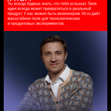
HeadHunter::Коммерческий департамент
з/п не указана
29 июл. 2026
Ты всегда будешь знать, что тебя услышат.
Твоя
7 авг. 2026
Ташкент
450000 ₽
идея всегда может превратиться в реальный
150000 ₽
Москва
продукт.
У нас можно быть визионером. hh.ru даёт
Нижний Новгород
масштабное поле для технологических
Менеджер по привлечению клиентов (B2B)
и продуктовых экспериментов.
HeadHunter::Телефонные продажи
Key Account Manager (EdTech)
8 авг. 2026
HeadHunter::Коммерческий департамент
100000 - 137000 ₽
7 авг. 2026
Ярославль
150000 ₽
Ярославль