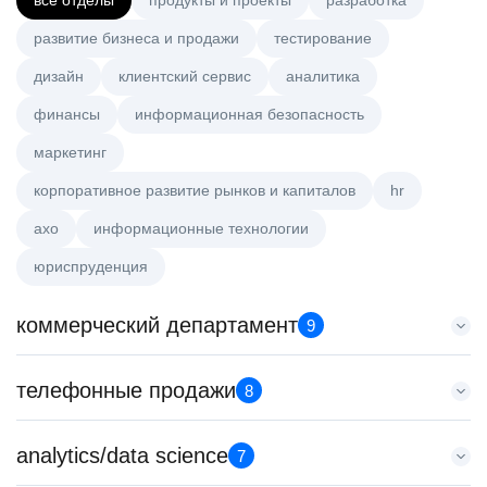
все отделы
продукты и проекты
разработка
развитие бизнеса и продажи
тестирование
дизайн
клиентский сервис
аналитика
финансы
информационная безопасность
маркетинг
корпоративное развитие рынков и капиталов
hr
axo
информационные технологии
юриспруденция
коммерческий департамент
9
Тренер по развитию компетенций продаж
телефонные продажи
8
HeadHunter::Коммерческий департамент
20 июл. 2026
Менеджер по продажам B2B
analytics/data science
з/п не указана
7
HeadHunter::Телефонные продажи
Ярославль