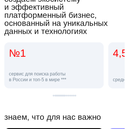
и эффективный
платформенный бизнес,
основанный на уникальных
данных и технологиях
4,5
20
сотруд
средняя оценка hh.ru как работодателя **
в hh.ru
знаем, что для нас важно