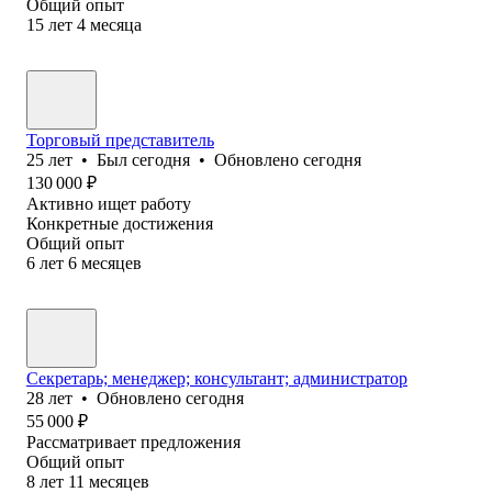
Общий опыт
15
лет
4
месяца
Торговый представитель
25
лет
•
Был
сегодня
•
Обновлено
сегодня
130 000
₽
Активно ищет работу
Конкретные достижения
Общий опыт
6
лет
6
месяцев
Секретарь; менеджер; консультант; администратор
28
лет
•
Обновлено
сегодня
55 000
₽
Рассматривает предложения
Общий опыт
8
лет
11
месяцев