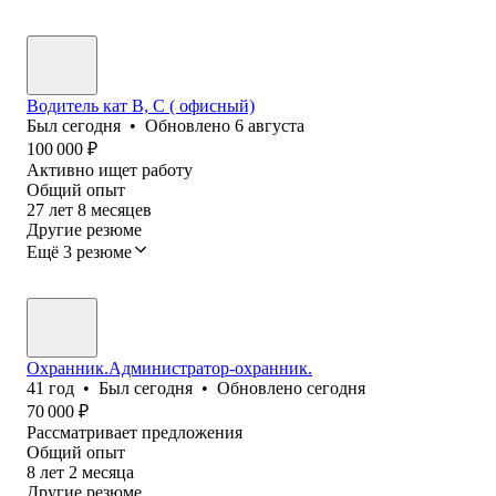
Водитель кат В, С ( офисный)
Был
сегодня
•
Обновлено
6 августа
100 000
₽
Активно ищет работу
Общий опыт
27
лет
8
месяцев
Другие резюме
Ещё 3 резюме
Охранник.Администратор-охранник.
41
год
•
Был
сегодня
•
Обновлено
сегодня
70 000
₽
Рассматривает предложения
Общий опыт
8
лет
2
месяца
Другие резюме