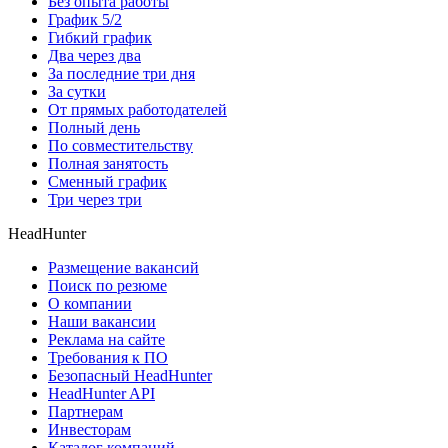
Без опыта работы
График 5/2
Гибкий график
Два через два
За последние три дня
За сутки
От прямых работодателей
Полный день
По совместительству
Полная занятость
Сменный график
Три через три
HeadHunter
Размещение вакансий
Поиск по резюме
О компании
Наши вакансии
Реклама на сайте
Требования к ПО
Безопасный HeadHunter
HeadHunter API
Партнерам
Инвесторам
Каталог компаний