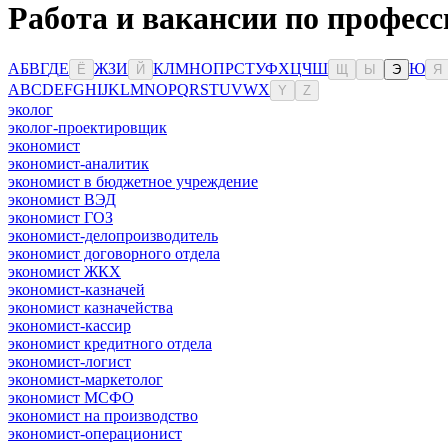
Работа и вакансии по профес
А
Б
В
Г
Д
Е
Ж
З
И
К
Л
М
Н
О
П
Р
С
Т
У
Ф
Х
Ц
Ч
Ш
Ю
Ё
Й
Щ
Ы
Э
Я
A
B
C
D
E
F
G
H
I
J
K
L
M
N
O
P
Q
R
S
T
U
V
W
X
Y
Z
эколог
эколог-проектировщик
экономист
экономист-аналитик
экономист в бюджетное учреждение
экономист ВЭД
экономист ГОЗ
экономист-делопроизводитель
экономист договорного отдела
экономист ЖКХ
экономист-казначей
экономист казначейства
экономист-кассир
экономист кредитного отдела
экономист-логист
экономист-маркетолог
экономист МСФО
экономист на производство
экономист-операционист