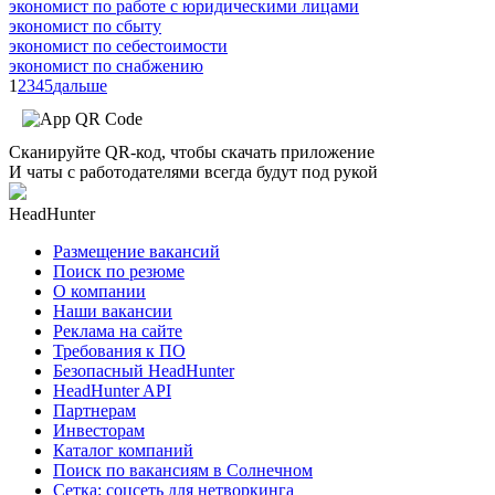
экономист по работе с юридическими лицами
экономист по сбыту
экономист по себестоимости
экономист по снабжению
1
2
3
4
5
дальше
Сканируйте QR-код, чтобы скачать приложение
И чаты с работодателями всегда будут под рукой
HeadHunter
Размещение вакансий
Поиск по резюме
О компании
Наши вакансии
Реклама на сайте
Требования к ПО
Безопасный HeadHunter
HeadHunter API
Партнерам
Инвесторам
Каталог компаний
Поиск по вакансиям в Солнечном
Сетка: соцсеть для нетворкинга